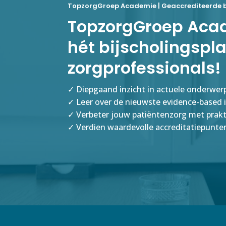
TopzorgGroep Academie | Geaccrediteerde b
TopzorgGroep Aca
hét bijscholingspl
zorgprofessionals!
✓ Diepgaand inzicht in actuele onderwer
✓ Leer over de nieuwste evidence-based 
✓ Verbeter jouw patiëntenzorg met prak
✓ Verdien waardevolle accreditatiepunte