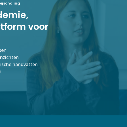
ijscholing
demie,
atform voor
pen
inzichten
tische handvatten
n