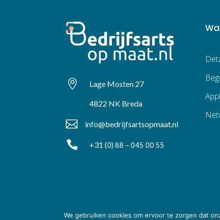
Wat
Det
Bege

Lage Mosten 27
Appl
4822 NK Breda
Net

info@bedrijfsartsopmaat.nl

+31 (
0) 88 – 045 00 55
We gebruiken cookies om ervoor te zorgen dat onze